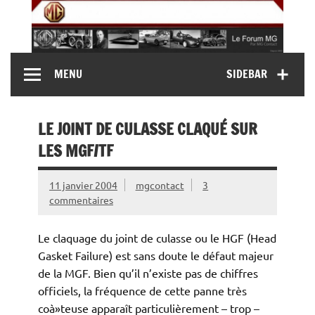
Skip
to
content
MG Contact
Automobiles MG anciennes et modernes, Forum MG (
MENU
SIDEBAR
MG B, MG F, MG A, Midget…)
LE JOINT DE CULASSE CLAQUÉ SUR
LES MGF/TF
11 janvier 2004
mgcontact
3
commentaires
Le claquage du joint de culasse ou le HGF (Head
Gasket Failure) est sans doute le défaut majeur
de la MGF. Bien qu’il n’existe pas de chiffres
officiels, la fréquence de cette panne très
coà»teuse apparaît particulièrement – trop –