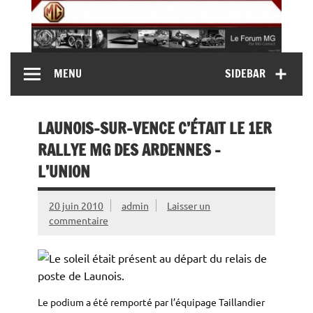
Skip
to
content
MG Contact
Automobiles MG anciennes et modernes, Forum MG (
MENU
SIDEBAR
MG B, MG F, MG A, Midget…)
LAUNOIS-SUR-VENCE C’ÉTAIT LE 1ER
RALLYE MG DES ARDENNES –
L’UNION
20 juin 2010
admin
Laisser un
commentaire
Le podium a été remporté par l’équipage Taillandier