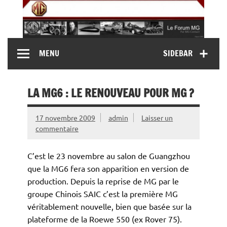
Skip
to
content
MG Contact
Automobiles MG anciennes et modernes, Forum MG (
MENU
SIDEBAR
MG B, MG F, MG A, Midget…)
LA MG6 : LE RENOUVEAU POUR MG ?
17 novembre 2009
admin
Laisser un
commentaire
C’est le 23 novembre au salon de Guangzhou
que la MG6 fera son apparition en version de
production. Depuis la reprise de MG par le
groupe Chinois SAIC c’est la première MG
véritablement nouvelle, bien que basée sur la
plateforme de la Roewe 550 (ex Rover 75).