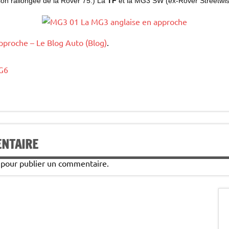
sion rallongée de la Rover 75.) La
TF
et la MG3 SW (ex-Rover Streetwise
pproche – Le Blog Auto (Blog)
.
G6
ENTAIRE
pour publier un commentaire.