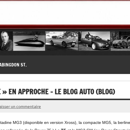
modernes, Forum MG ( MG B, MG F, MG A, Midget…)
ABINGDON ST.
 » EN APPROCHE – LE BLOG AUTO (BLOG)
aisser un commentaire
itadine MG3 (disponible en version Xross), la compacte MG5, la berlin