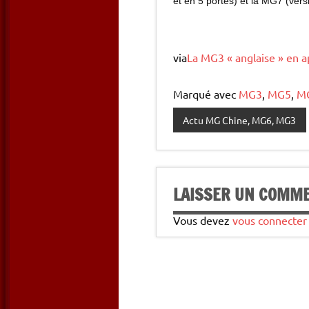
et en 5 portes) et la MG7 (ver
via
La MG3 « anglaise » en a
Marqué avec
MG3
,
MG5
,
M
Actu MG Chine, MG6, MG3
LAISSER UN COMM
Vous devez
vous connecter