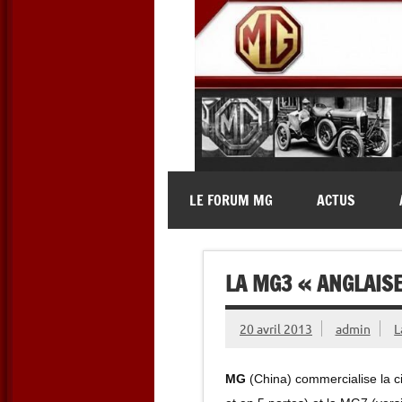
Skip
to
content
MG Contact
Automobiles MG anciennes et 
LE FORUM MG
ACTUS
LA MG3 « ANGLAISE
20 avril 2013
admin
L
MG
(China) commercialise la c