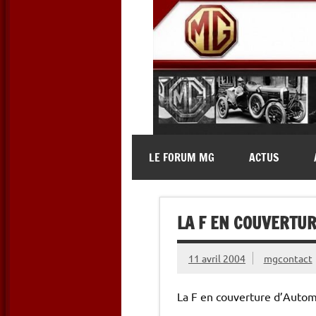
Skip
to
content
MG Contact
Automobiles MG anciennes et 
LE FORUM MG
ACTUS
LA F EN COUVERTU
11 avril 2004
mgcontact
La F en couverture d’Autom