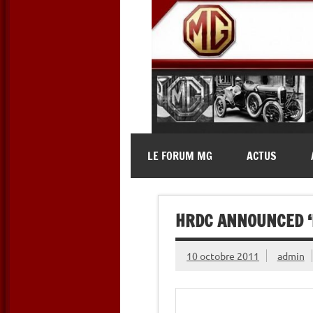
Skip
to
content
MG Contact
Automobiles MG anciennes et 
LE FORUM MG
ACTUS
HRDC ANNOUNCED ‘
10 octobre 2011
admin