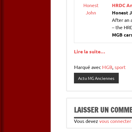
Honest
HRDC An
John
Honest 
After an 
– the HRD
MGB car
Lire la suite…
Marqué avec
MGB
,
sport
Actu MG Anciennes
LAISSER UN COMM
Vous devez
vous connecter