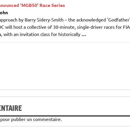
nounced 'MGB50' Race Series
John
approach by Barry Sidery-Smith – the acknowledged 'Godfather
C will host a collective of 30-minute, single-driver races for FI
s
, with an invitation class for historically
…
ENTAIRE
pour publier un commentaire.