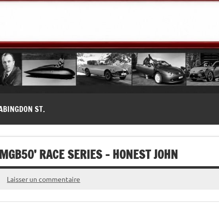
modernes, Forum MG ( MG B, MG F, MG A, Midget…)
ABINGDON ST.
MGB50’ RACE SERIES – HONEST JOHN
Laisser un commentaire