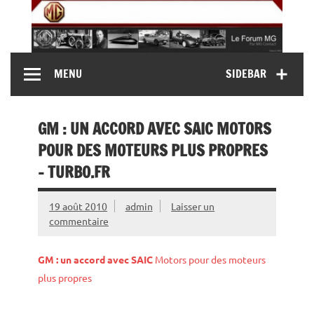
Skip
to
content
MG Contact
Automobiles MG anciennes et modernes, Forum MG (
MENU
SIDEBAR
MG B, MG F, MG A, Midget…)
GM : UN ACCORD AVEC SAIC MOTORS
POUR DES MOTEURS PLUS PROPRES
– TURBO.FR
19 août 2010
admin
Laisser un
commentaire
GM : un accord avec
SAIC
Motors pour des moteurs
plus propres