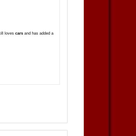
ill loves
cars
and has added a