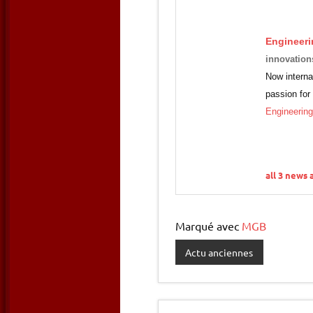
Engineeri
innovation
Now interna
passion for
Engineerin
all 3 news 
Marqué avec
MGB
Actu anciennes