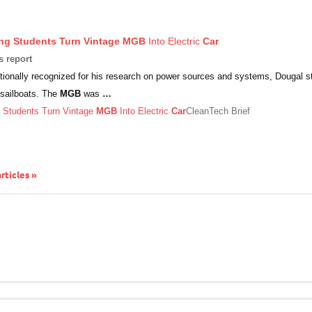
ng Students Turn Vintage
MGB
Into Electric
Car
s report
tionally recognized for his research on power sources and systems, Dougal st
 sailboats. The
MGB
was
…
g Students Turn Vintage
MGB
Into Electric
Car
CleanTech Brief
articles »