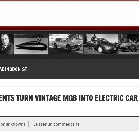
modernes, Forum MG ( MG B, MG F, MG A, Midget…)
ABINGDON ST.
NTS TURN VINTAGE MGB INTO ELECTRIC CAR
hor unknown)
Laisser un commentaire