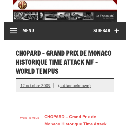
Skip
to
content
MG Contact
Automobiles MG anciennes et modernes, Forum MG (
MENU
SIDEBAR
MG B, MG F, MG A, Midget…)
CHOPARD – GRAND PRIX DE MONACO
HISTORIQUE TIME ATTACK MF –
WORLD TEMPUS
12 octobre 2009
(author unknown)
CHOPARD – Grand Prix de
World Tempus
Monaco Historique Time Attack