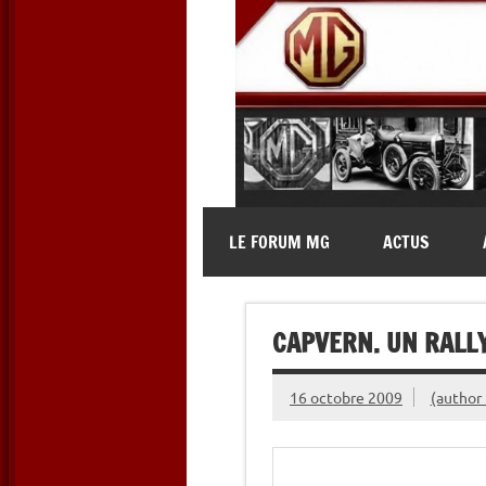
Skip
to
content
MG Contact
Automobiles MG anciennes et 
LE FORUM MG
ACTUS
CAPVERN. UN RALLY
16 octobre 2009
(author