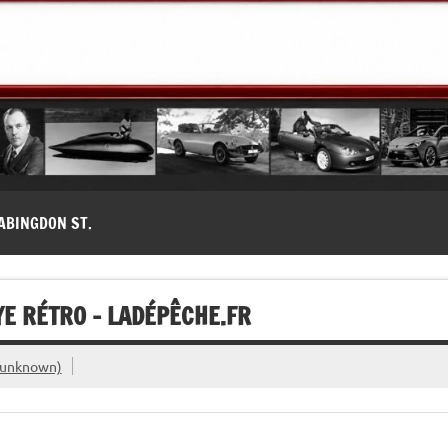
modernes, Forum MG ( MG B, MG F, MG A, Midget…)
ABINGDON ST.
E RÉTRO – LADÉPÊCHE.FR
 unknown)