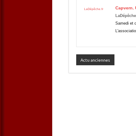
Capvern. U
LaDépêche.fr
LaDépêche.
Samedi et d
L'associati
Actu anciennes