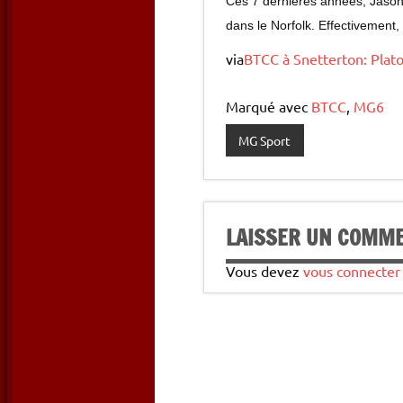
Ces 7 dernières années, Jason
dans le Norfolk. Effectivement
via
BTCC à Snetterton: Plato
Marqué avec
BTCC
,
MG6
MG Sport
LAISSER UN COMM
Vous devez
vous connecter