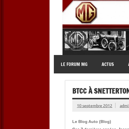
Skip
to
content
MG Contact
Automobiles MG anciennes et 
LE FORUM MG
ACTUS
BTCC À SNETTERTON
10 septembre 2012
admi
Le Blog Auto (Blog)