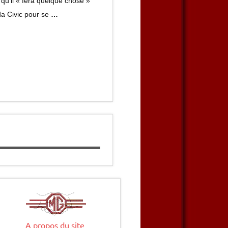
 qu’il « fera quelque chose »
da Civic pour se
…
A propos du site