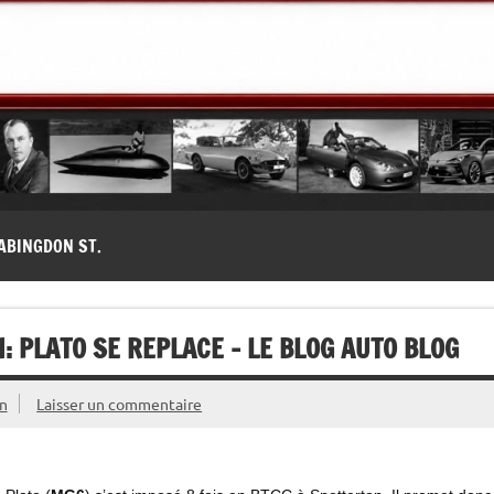
modernes, Forum MG ( MG B, MG F, MG A, Midget…)
ABINGDON ST.
: PLATO SE REPLACE – LE BLOG AUTO BLOG
n
Laisser un commentaire