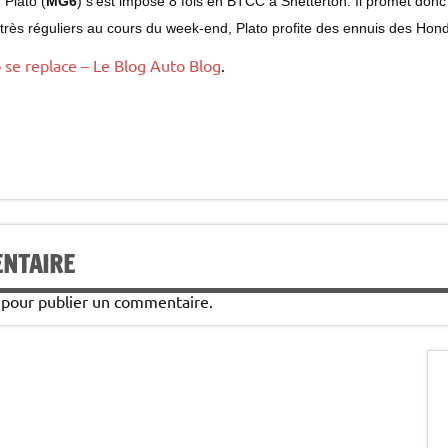
 Plato (
MG6
) s’est imposé 8 fois en BTCC à Snetterton. Il promet donc
, très réguliers au cours du week-end, Plato profite des ennuis des Hon
 se replace – Le Blog Auto Blog
.
ENTAIRE
pour publier un commentaire.