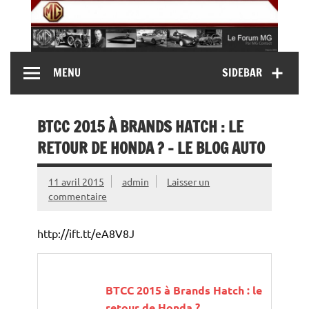
Skip
to
content
MG Contact
Automobiles MG anciennes et modernes, Forum MG (
MENU
SIDEBAR
MG B, MG F, MG A, Midget…)
BTCC 2015 À BRANDS HATCH : LE
RETOUR DE HONDA ? – LE BLOG AUTO
11 avril 2015
admin
Laisser un
commentaire
http://ift.tt/eA8V8J
BTCC 2015 à Brands Hatch : le
retour de Honda ?