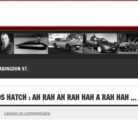
modernes, Forum MG ( MG B, MG F, MG A, Midget…)
ABINGDON ST.
S HATCH : AH RAH AH RAH HAH A RAH HAH … 
Laisser un commentaire