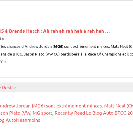
5 à Brands Hatch : Ah rah ah rah hah a rah hah
…
to
 les chances d’Andrew Jordan (
MG6
) sont extrêmement minces. Matt Neal (Ci
 ans de BTCC. Jason Plato (VW CC) participera à la Race Of Champions et il c
C ».
e Rest ☞
'Andrew Jordan (MG6) sont extrêmement minces. Matt Neal (Civ
ason Plato (VW
,
MG sport
,
Recently Read Le Blog Auto BTCC 201
 Blog AutoNéanmoins