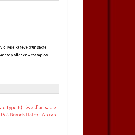
vic Type R) rêve d’un sacre
ompte y aller en « champion
ic Type R) rêve d'un sacre
5 à Brands Hatch : Ah rah