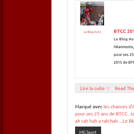
BTCC 201
Le Blog Auto
Le Blog Au
Néanmoins,
pour ses 25
2015 de BTC
Lire la suite ☞
::
Read Th
Marqué avec
les chances d
pour ses 25 ans de BTCC. J
ah rah hah a rah hah ...Le
MG Sport