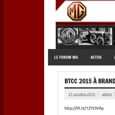
Skip
to
content
MG Contact
Automobiles MG anciennes et 
LE FORUM MG
ACTUS
BTCC 2015 À BRAND
21 octobre 2015
admin
http://ift.tt/1ZYDVRp