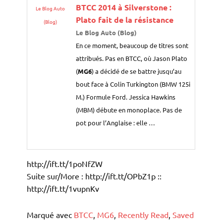
BTCC 2014 à Silverstone :
Le Blog Auto
Plato fait de la résistance
(Blog)
Le Blog Auto (Blog)
En ce moment, beaucoup de titres sont
attribués. Pas en BTCC, où Jason Plato
(
MG6
) a décidé de se battre jusqu’au
bout face à Colin Turkington (BMW 125i
M.) Formule Ford. Jessica Hawkins
(MBM) débute en monoplace. Pas de
pot pour l’Anglaise : elle …
http://ift.tt/1poNfZW
Suite sur/More : http://ift.tt/OPbZ1p ::
http://ift.tt/1vupnKv
Marqué avec
BTCC
,
MG6
,
Recently Read
,
Saved