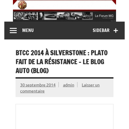
Skip
to
content
MG Contact
Automobiles MG anciennes et modernes, Forum MG (
MENU
SIDEBAR
MG B, MG F, MG A, Midget…)
BTCC 2014 À SILVERSTONE : PLATO
FAIT DE LA RÉSISTANCE – LE BLOG
AUTO (BLOG)
30 septembre 2014
admin
Laisser un
commentaire