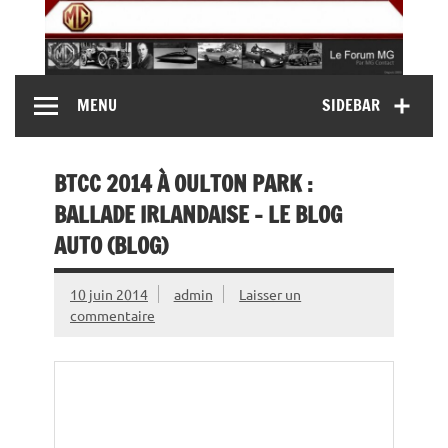
Skip
to
content
MG Contact
Automobiles MG anciennes et modernes, Forum MG (
MENU
SIDEBAR
MG B, MG F, MG A, Midget…)
BTCC 2014 À OULTON PARK :
BALLADE IRLANDAISE – LE BLOG
AUTO (BLOG)
10 juin 2014
admin
Laisser un
commentaire