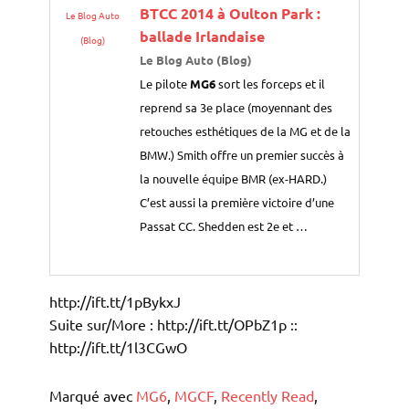
BTCC 2014 à Oulton Park :
Le Blog Auto
ballade Irlandaise
(Blog)
Le Blog Auto (Blog)
Le pilote
MG6
sort les forceps et il
reprend sa 3e place (moyennant des
retouches esthétiques de la MG et de la
BMW.) Smith offre un premier succès à
la nouvelle équipe BMR (ex-HARD.)
C’est aussi la première victoire d’une
Passat CC. Shedden est 2e et …
http://ift.tt/1pBykxJ
Suite sur/More : http://ift.tt/OPbZ1p ::
http://ift.tt/1l3CGwO
Marqué avec
MG6
,
MGCF
,
Recently Read
,