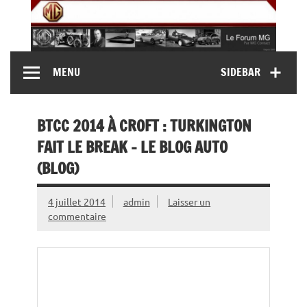
Skip
to
content
MG Contact
Automobiles MG anciennes et modernes, Forum MG (
MENU
SIDEBAR
MG B, MG F, MG A, Midget…)
BTCC 2014 À CROFT : TURKINGTON
FAIT LE BREAK – LE BLOG AUTO
(BLOG)
4 juillet 2014
admin
Laisser un
commentaire