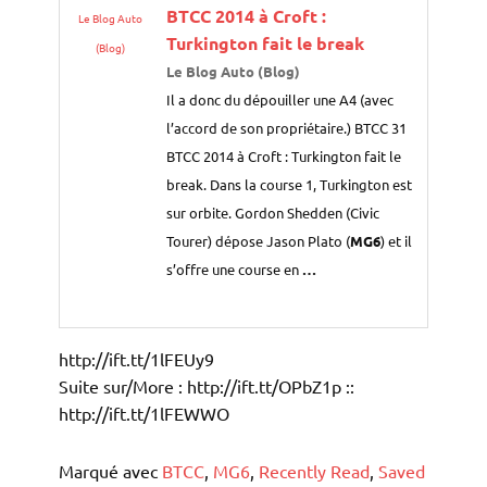
BTCC 2014 à Croft :
Le Blog Auto
Turkington fait le break
(Blog)
Le Blog Auto (Blog)
Il a donc du dépouiller une A4 (avec
l’accord de son propriétaire.) BTCC 31
BTCC 2014 à Croft : Turkington fait le
break. Dans la course 1, Turkington est
sur orbite. Gordon Shedden (Civic
Tourer) dépose Jason Plato (
MG6
) et il
s’offre une course en
…
http://ift.tt/1lFEUy9
Suite sur/More : http://ift.tt/OPbZ1p ::
http://ift.tt/1lFEWWO
Marqué avec
BTCC
,
MG6
,
Recently Read
,
Saved