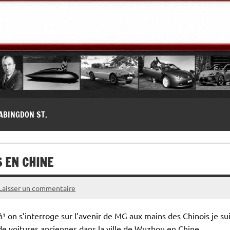
modernes, Forum MG ( MG B, MG F, MG A, Midget…)
ABINGDON ST.
 EN CHINE
Laisser un commentaire
à¹ on s’interroge sur l’avenir de MG aux mains des Chinois je s
e voitures anciennes dans la ville de Wuzhou en Chine.