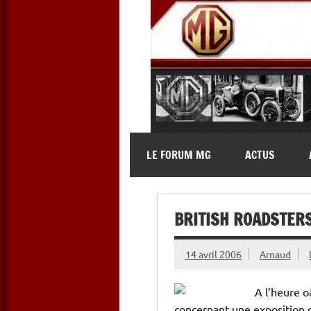
Skip
to
content
MG Contact
Automobiles MG anciennes et 
LE FORUM MG
ACTUS
BRITISH ROADSTERS
14 avril 2006
Arnaud
A l’heure o
concernant une exposition d