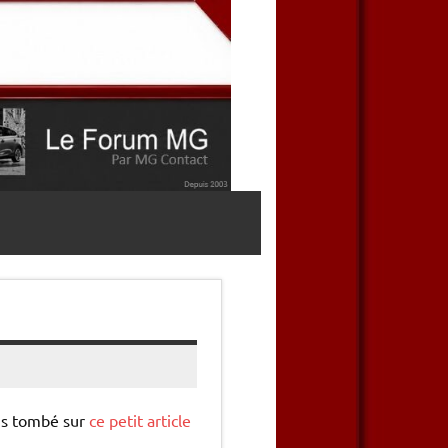
uis tombé sur
ce petit article