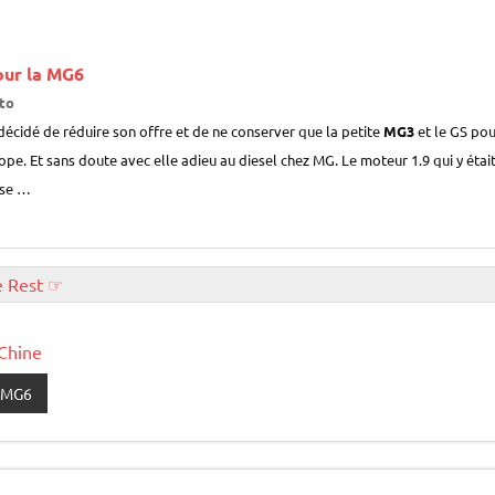
our la MG6
to
écidé de réduire son offre et de ne conserver que la petite
MG3
et le GS pou
pe. Et sans doute avec elle adieu au diesel chez MG. Le moteur 1.9 qui y était 
 se …
e Rest ☞
Chine
MG6