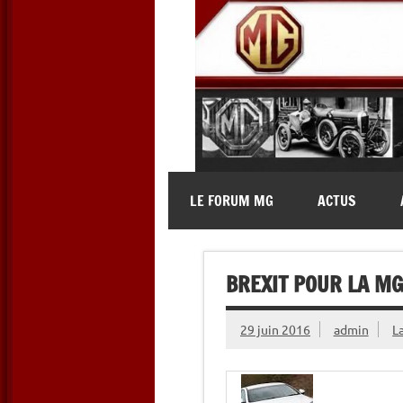
Skip
to
content
MG Contact
Automobiles MG anciennes et 
LE FORUM MG
ACTUS
BREXIT POUR LA MG
29 juin 2016
admin
L