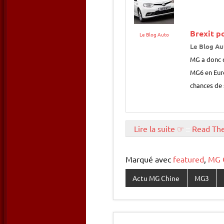
Brexit p
Le Blog Auto
Le Blog Au
MG a donc d
MG6 en Euro
chances de
Lire la suite ☞
::
Read Th
Marqué avec
featured
,
MG 
Actu MG Chine
MG3