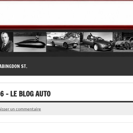
modernes, Forum MG ( MG B, MG F, MG A, Midget…)
ABINGDON ST.
6 – LE BLOG AUTO
aisser un commentaire