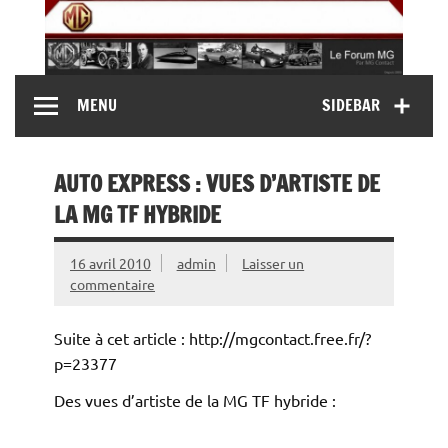
Skip
to
content
MG Contact
Automobiles MG anciennes et modernes, Forum MG (
MENU
SIDEBAR
MG B, MG F, MG A, Midget…)
AUTO EXPRESS : VUES D’ARTISTE DE
LA MG TF HYBRIDE
16 avril 2010
admin
Laisser un
commentaire
Suite à cet article : http://mgcontact.free.fr/?
p=23377
Des vues d’artiste de la MG TF hybride :