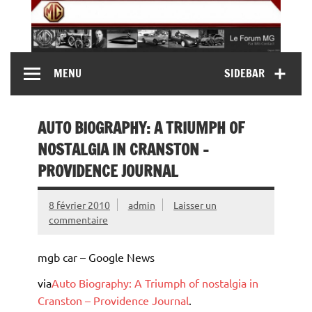
Skip
to
content
MG Contact
Automobiles MG anciennes et modernes, Forum MG (
MENU
SIDEBAR
MG B, MG F, MG A, Midget…)
AUTO BIOGRAPHY: A TRIUMPH OF
NOSTALGIA IN CRANSTON –
PROVIDENCE JOURNAL
8 février 2010
admin
Laisser un
commentaire
mgb car – Google News
via
Auto Biography: A Triumph of nostalgia in
Cranston – Providence Journal
.