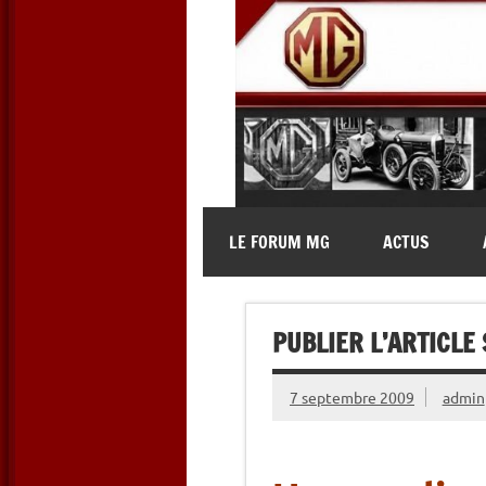
Skip
to
content
MG Contact
Automobiles MG anciennes et 
LE FORUM MG
ACTUS
PUBLIER L’ARTICLE
7 septembre 2009
admin