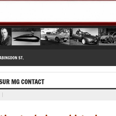
modernes, Forum MG ( MG B, MG F, MG A, Midget…)
ABINGDON ST.
 SUR MG CONTACT