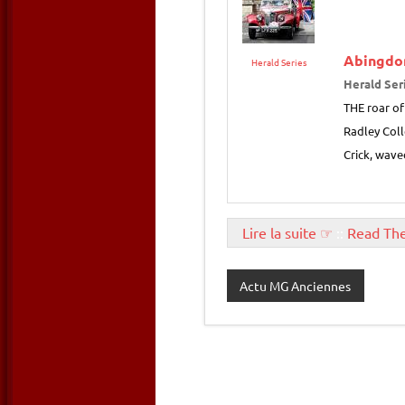
Abingdo
Herald Series
Herald Ser
THE roar of
Radley Col
Crick, wave
Lire la suite ☞
::
Read Th
Actu MG Anciennes