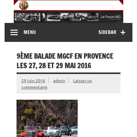
Skip
to
content
MG Contact
Automobiles MG anciennes et modernes, Forum MG (
MENU
SIDEBAR
MG B, MG F, MG A, Midget…)
9ÈME BALADE MGCF EN PROVENCE
LES 27, 28 ET 29 MAI 2016
29 juin 2016
admin
Laisser un
commentaire