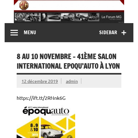
Skip
to
content
MG Contact
Automobiles MG anciennes et modernes, Forum MG (
MENU
SIDEBAR
MG B, MG F, MG A, Midget…)
8 AU 10 NOVEMBRE – 41ÈME SALON
INTERNATIONAL EPOQU’AUTO À LYON
12 décembre 2019
admin
https://ift.tt/2RNnk6G