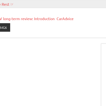
e Rest ☞
 long-term review: Introduction CarAdvice
MG6