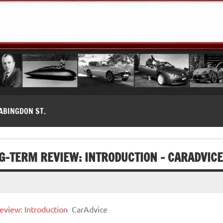
modernes, Forum MG ( MG B, MG F, MG A, Midget…)
ABINGDON ST.
G-TERM REVIEW: INTRODUCTION – CARADVICE
view: Introduction
CarAdvice