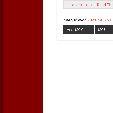
Lire la suite ☞
::
Read Th
Marqué avec
2021 MG ZS EV
Actu MG Chine
MG3