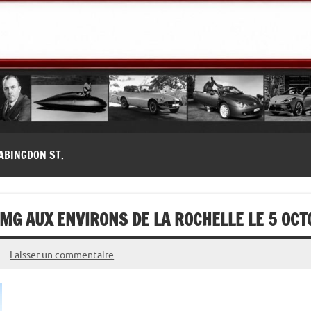
modernes, Forum MG ( MG B, MG F, MG A, Midget…)
ABINGDON ST.
MG AUX ENVIRONS DE LA ROCHELLE LE 5 OCT
Laisser un commentaire