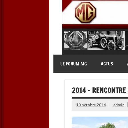
Skip
to
content
MG Contact
Automobiles MG anciennes et 
LE FORUM MG
ACTUS
2014 – RENCONTRE 
10 octobre 2014
admin