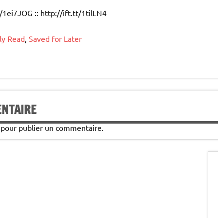
t/1ei7JOG :: http://ift.tt/1tilLN4
ly Read
,
Saved for Later
ENTAIRE
pour publier un commentaire.