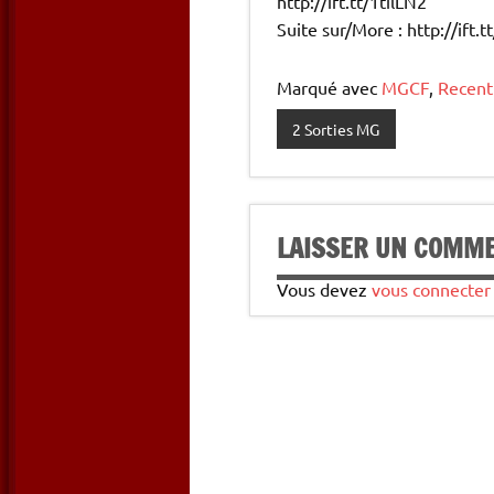
http://ift.tt/1tilLN2
Suite sur/More : http://ift.t
Marqué avec
MGCF
,
Recent
2 Sorties MG
LAISSER UN COMM
Vous devez
vous connecter