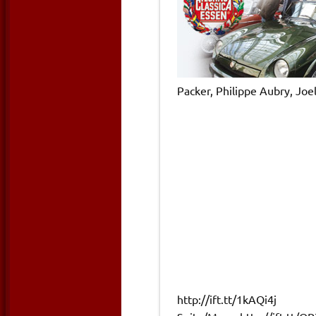
Packer, Philippe
Aubry
, Joe
http://ift.tt/1kAQi4j