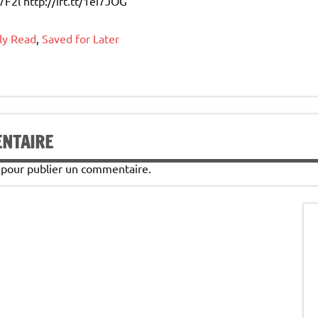
7F2l http://ift.tt/1ei7JOG
ly Read
,
Saved for Later
ENTAIRE
pour publier un commentaire.