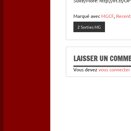
Suite/More: http://ift.tt/OP
Marqué avec
MGCF
,
Recent
2 Sorties MG
LAISSER UN COMM
Vous devez
vous connecter