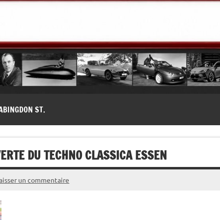
modernes, Forum MG ( MG B, MG F, MG A, Midget…)
ABINGDON ST.
VERTE DU TECHNO CLASSICA ESSEN
aisser un commentaire