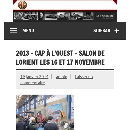
Skip
to
content
MG Contact
Automobiles MG anciennes et modernes, Forum MG (
MENU
SIDEBAR
MG B, MG F, MG A, Midget…)
2013 – CAP À L’OUEST – SALON DE
LORIENT LES 16 ET 17 NOVEMBRE
19 janvier 2014
admin
Laisser un
commentaire