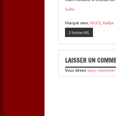
Suite
Marqué avec
MGCF
,
Rallye
2 Sorties MG
LAISSER UN COMM
Vous devez
vous connecter