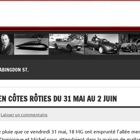
modernes, Forum MG ( MG B, MG F, MG A, Midget…)
ABINGDON ST.
EN CÔTES RÔTIES DU 31 MAI AU 2 JUIN
Laisser un commentaire
ite pluie que ce vendredi 31 mai, 18 MG ont emprunté l’allée m
 Dominique et Michel nous attendaient dans la maison de maîtr