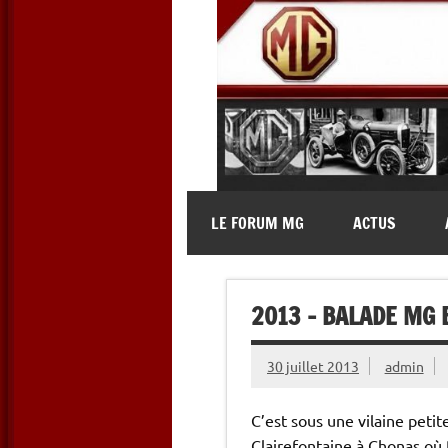
Skip
to
content
MG Contact
Automobiles MG anciennes et 
LE FORUM MG
ACTUS
2013 – BALADE MG 
30 juillet 2013
admin
C’est sous une vilaine pet
Clairefontaine à Chonas où