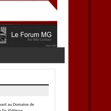
enant au Domaine de
e fin XVIIème.