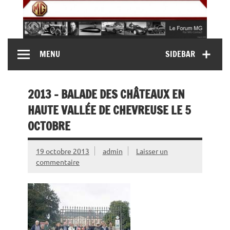
Skip
to
content
MG Contact
Automobiles MG anciennes et modernes, Forum MG (
MENU
SIDEBAR
MG B, MG F, MG A, Midget…)
2013 – BALADE DES CHÂTEAUX EN
HAUTE VALLÉE DE CHEVREUSE LE 5
OCTOBRE
19 octobre 2013
admin
Laisser un
commentaire