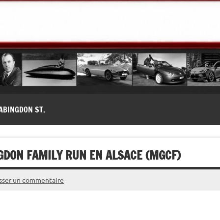
modernes, Forum MG ( MG B, MG F, MG A, Midget…)
ABINGDON ST.
NGDON FAMILY RUN EN ALSACE (MGCF)
isser un commentaire