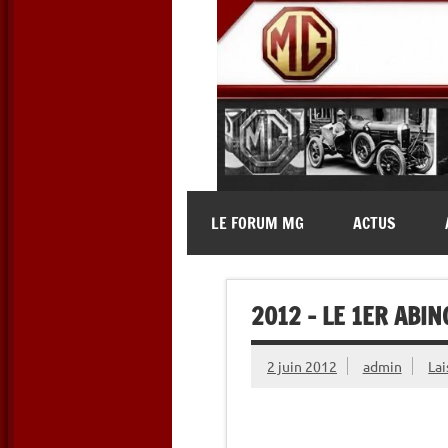
Skip
to
content
MG Contact
Automobiles MG anciennes et 
LE FORUM MG
ACTUS
2012 – LE 1ER ABI
2 juin 2012
admin
La