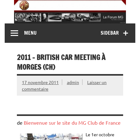
Skip
to
content
MG Contact
Automobiles MG anciennes et modernes, Forum MG (
MENU
SIDEBAR
MG B, MG F, MG A, Midget…)
2011 – BRITISH CAR MEETING À
MORGES (CH)
17 novembre 2011
admin
Laisser un
commentaire
de
Bienvenue sur le site du MG Club de France
Le 1er octobre