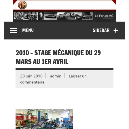
Skip
to
content
MG Contact
Automobiles MG anciennes et modernes, Forum MG (
MENU
SIDEBAR
MG B, MG F, MG A, Midget…)
2010 – STAGE MÉCANIQUE DU 29
MARS AU 1ER AVRIL
20 juin 2010
admin
Laisser un
commentaire