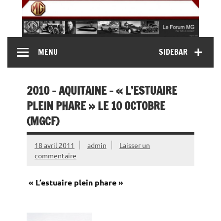
Skip
to
content
MG Contact
Automobiles MG anciennes et modernes, Forum MG (
MENU
SIDEBAR
MG B, MG F, MG A, Midget…)
2010 – AQUITAINE – « L’ESTUAIRE
PLEIN PHARE » LE 10 OCTOBRE
(MGCF)
18 avril 2011
admin
Laisser un
commentaire
« L’estuaire plein phare »