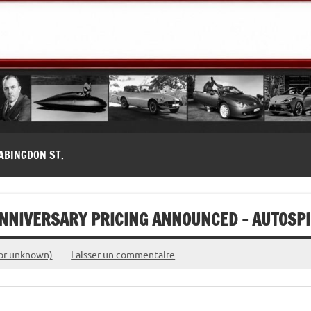
modernes, Forum MG ( MG B, MG F, MG A, Midget…)
ABINGDON ST.
ANNIVERSARY PRICING ANNOUNCED – AUTOSP
or unknown)
Laisser un commentaire