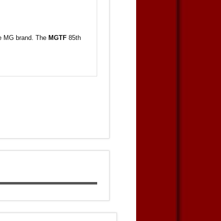
the MG brand. The
MGTF
85th