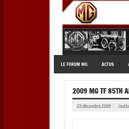
Skip
to
content
MG Contact
Automobiles MG anciennes et 
LE FORUM MG
ACTUS
2009 MG TF 85TH 
29 décembre 2009
(auth