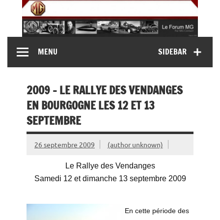
Skip
to
content
MG Contact
Automobiles MG anciennes et modernes, Forum MG (
MENU
SIDEBAR
MG B, MG F, MG A, Midget…)
2009 – LE RALLYE DES VENDANGES
EN BOURGOGNE LES 12 ET 13
SEPTEMBRE
26 septembre 2009
(author unknown)
Le Rallye des Vendanges
Samedi 12 et dimanche 13 septembre 2009
En cette période des