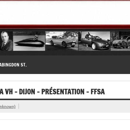
modernes, Forum MG ( MG B, MG F, MG A, Midget…)
ABINGDON ST.
A VH – DIJON – PRÉSENTATION – FFSA
unknown)