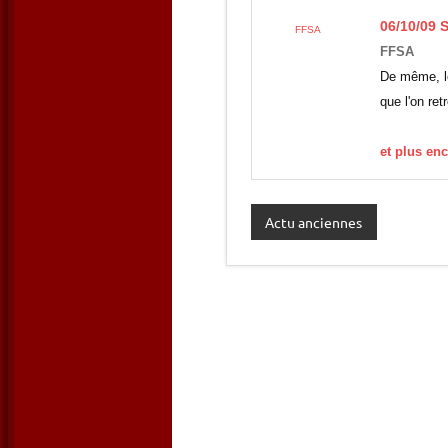
06/10/09
FFSA
FFSA
De même, 
que l'on re
et plus en
Actu anciennes