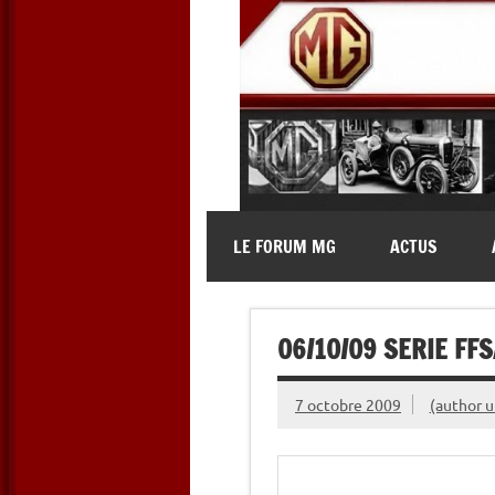
Skip
to
content
MG Contact
Automobiles MG anciennes et 
LE FORUM MG
ACTUS
06/10/09 SERIE FFS
7 octobre 2009
(author 