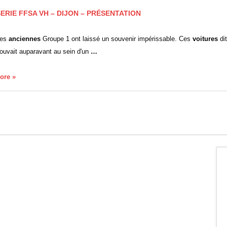
 SERIE FFSA VH – DIJON – PRÉSENTATION
les
anciennes
Groupe 1 ont laissé un souvenir impérissable. Ces
voitures
di
trouvait auparavant au sein d'un
…
core »