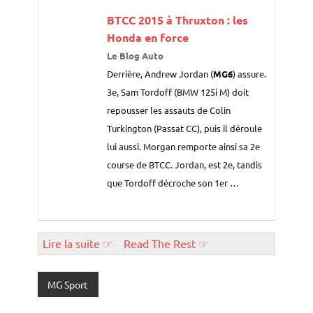
BTCC 2015 à Thruxton : les
Honda en force
Le Blog Auto
Derrière, Andrew Jordan (
MG6
) assure.
3e, Sam Tordoff (BMW 125i M) doit
repousser les assauts de Colin
Turkington (Passat CC), puis il déroule
lui aussi. Morgan remporte ainsi sa 2e
course de BTCC. Jordan, est 2e, tandis
que Tordoff décroche son 1er …
Lire la suite ☞
::
Read The Rest ☞
MG Sport