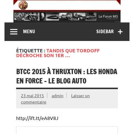
Skip
to
content
MG Contact
Automobiles MG anciennes et modernes, Forum MG (
MENU
SIDEBAR
MG B, MG F, MG A, Midget…)
ÉTIQUETTE :
TANDIS QUE TORDOFF
DÉCROCHE SON 1ER …
BTCC 2015 À THRUXTON : LES HONDA
EN FORCE – LE BLOG AUTO
23 mai 2015
admin
Laisser un
commentaire
http://ift.tt/eA8V8J