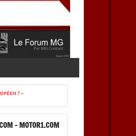
OPÉEN ? –
.COM – MOTOR1.COM