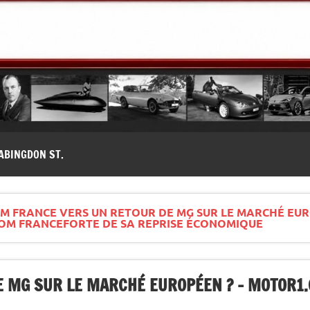
modernes, Forum MG ( MG B, MG F, MG A, Midget…)
ABINGDON ST.
 FRANCE VERS UN RETOUR DE MG SUR LE MARCHÉ EUR
M FRANCEFORTE DE SA REPRISE ÉCONOMIQUE
E MG SUR LE MARCHÉ EUROPÉEN ? – MOTOR1