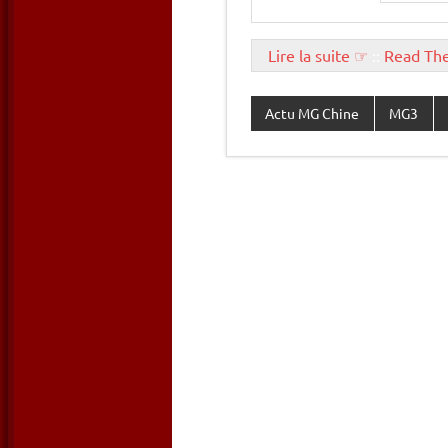
Lire la suite ☞
::
Read Th
Actu MG Chine
MG3