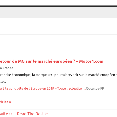
retour de MG sur le marché européen ? – Motor1.com
m France
 reprise économique, la marque MG pourrait revenir sur le marché européen av
tes.
a à la conquête de l’Europe en 2019 – Toute l’actualité …
Gocar.be FR
ticles »
 suite ☞
::
Read The Rest ☞