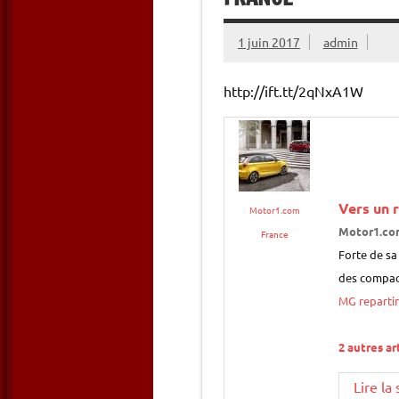
1 juin 2017
admin
http://ift.tt/2qNxA1W
Vers un 
Motor1.com
Motor1.co
France
Forte de sa
des compac
MG repartir
2 autres ar
Lire la