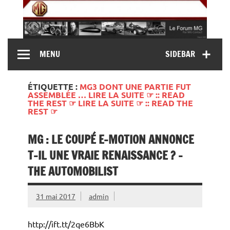
Skip
to
content
MG Contact
Automobiles MG anciennes et modernes, Forum MG (
MENU
SIDEBAR
MG B, MG F, MG A, Midget…)
ÉTIQUETTE :
MG3 DONT UNE PARTIE FUT
ASSEMBLÉE … LIRE LA SUITE ☞ :: READ
THE REST ☞ LIRE LA SUITE ☞ :: READ THE
REST ☞
MG : LE COUPÉ E-MOTION ANNONCE
T-IL UNE VRAIE RENAISSANCE ? –
THE AUTOMOBILIST
31 mai 2017
admin
http://ift.tt/2qe6BbK