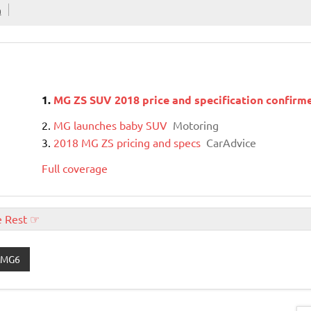
n
MG ZS SUV 2018 price and specification confirm
MG launches baby SUV
Motoring
2018 MG ZS pricing and specs
CarAdvice
Full coverage
e Rest ☞
MG6