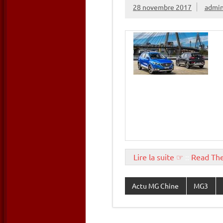
28 novembre 2017
admi
Lire la suite ☞
::
Read Th
Actu MG Chine
MG3