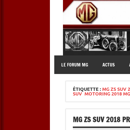
Skip
to
content
MG Contact
Automobiles MG anciennes et 
LE FORUM MG
ACTUS
ÉTIQUETTE :
MG ZS SUV 
SUV MOTORING 2018 MG
MG ZS SUV 2018 PR