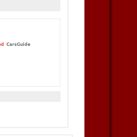
ed
CarsGuide