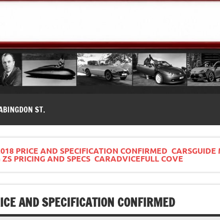
modernes, Forum MG ( MG B, MG F, MG A, Midget…)
ABINGDON ST.
2018 PRICE AND SPECIFICATION CONFIRMED CARSGUIDE
 ZS PRICING AND SPECS CARADVICEFULL COVE
ICE AND SPECIFICATION CONFIRMED