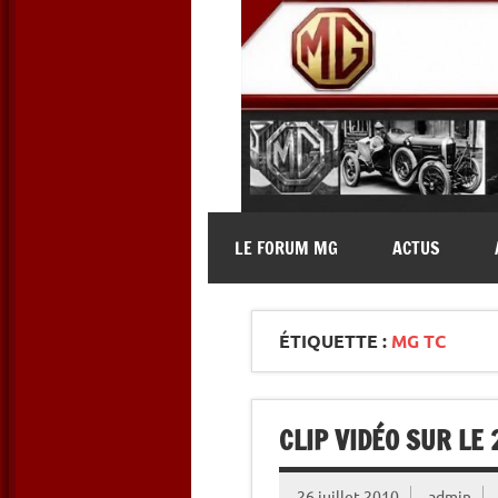
Skip
to
content
MG Contact
Automobiles MG anciennes et 
LE FORUM MG
ACTUS
ÉTIQUETTE :
MG TC
CLIP VIDÉO SUR LE
26 juillet 2010
admin