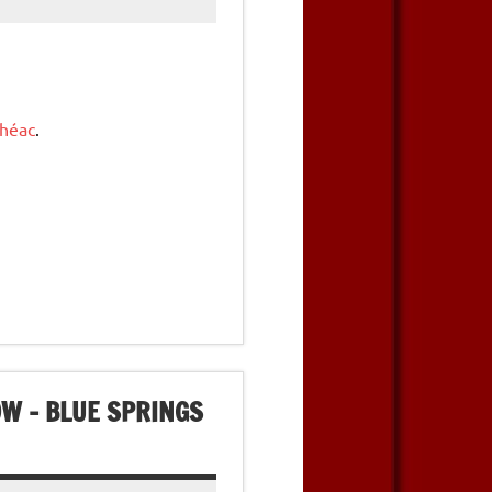
ohéac
.
OW – BLUE SPRINGS