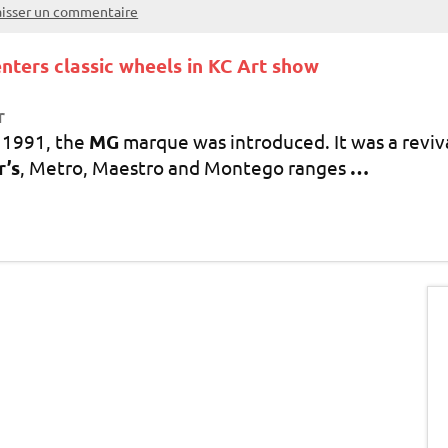
aisser un commentaire
enters classic wheels in KC Art show
r
 1991, the
MG
marque was introduced. It was a revival
r’s
, Metro, Maestro and Montego ranges
…