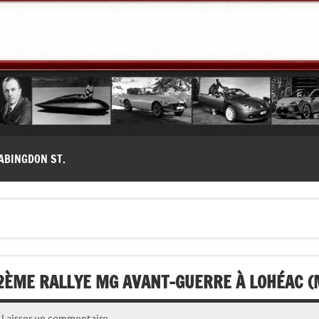
modernes, Forum MG ( MG B, MG F, MG A, Midget…)
ABINGDON ST.
 2ÈME RALLYE MG AVANT-GUERRE À LOHÉAC (
Laisser un commentaire