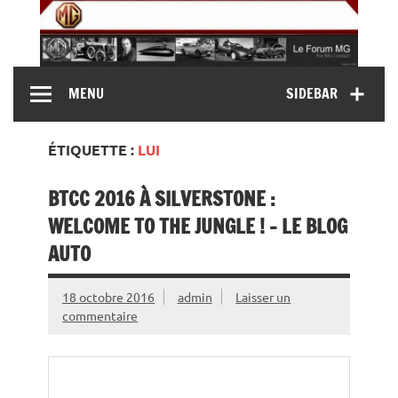
Skip
to
content
MG Contact
Automobiles MG anciennes et modernes, Forum MG (
MENU
SIDEBAR
MG B, MG F, MG A, Midget…)
ÉTIQUETTE :
LUI
BTCC 2016 À SILVERSTONE :
WELCOME TO THE JUNGLE ! – LE BLOG
AUTO
18 octobre 2016
admin
Laisser un
commentaire