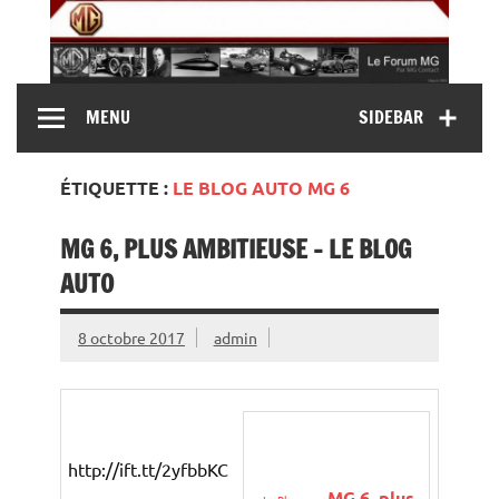
Skip
to
content
MG Contact
Automobiles MG anciennes et modernes, Forum MG (
MENU
SIDEBAR
MG B, MG F, MG A, Midget…)
ÉTIQUETTE :
LE BLOG AUTO MG 6
MG 6, PLUS AMBITIEUSE – LE BLOG
AUTO
8 octobre 2017
admin
http://ift.tt/2yfbbKC
MG
6, plus