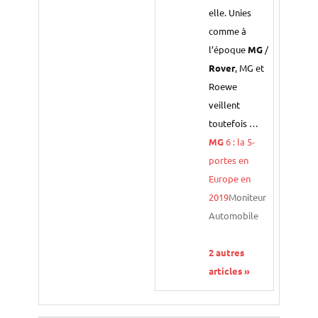
elle. Unies
comme à
l’époque
MG
/
Rover
, MG et
Roewe
veillent
toutefois …
MG
6 : la 5-
portes en
Europe en
2019
Moniteur
Automobile
2 autres
articles »