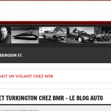
modernes, Forum MG ( MG B, MG F, MG A, Midget…)
ABINGDON ST.
RAIT UN VOLANT CHEZ WSR
 ET TURKINGTON CHEZ BMR – LE BLOG AUTO
Laisser un commentaire