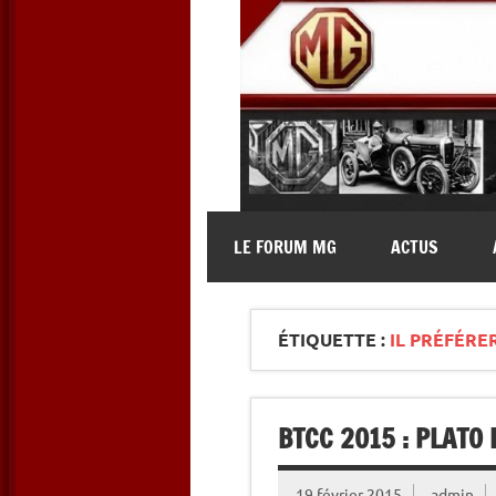
Skip
to
content
MG Contact
Automobiles MG anciennes et 
LE FORUM MG
ACTUS
ÉTIQUETTE :
IL PRÉFÉRE
BTCC 2015 : PLATO
19 février 2015
admin