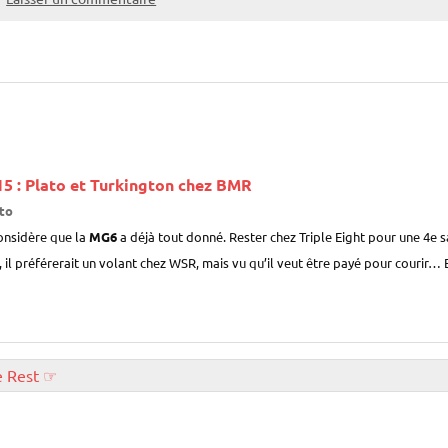
5 : Plato et Turkington chez BMR
to
considère que la
MG6
a déjà tout donné. Rester chez Triple Eight pour une 4e sa
 il préférerait un volant chez WSR, mais vu qu’il veut être payé pour courir…
e Rest ☞