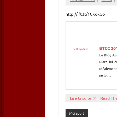
http://ift.tt/1CKokGo
BTCC 201
Le Blog Auto
Le Blog Au
Plato, lui, 
Idéalement,
ne le
…
Lire la suite ☞
::
Read Th
MG Sport