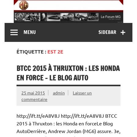
Skip
to
content
MG Contact
Automobiles MG anciennes et modernes, Forum MG (
MENU
SIDEBAR
MG B, MG F, MG A, Midget…)
ÉTIQUETTE :
EST 2E
BTCC 2015 À THRUXTON : LES HONDA
EN FORCE – LE BLOG AUTO
25 mai 2015
admin
Laisser un
commentaire
http://ift.tt/eA8V8J http://ift.tt/eA8V8J BTCC
2015 à Thruxton : les Honda en forceLe Blog
AutoDerrière, Andrew Jordan (MG6) assure. 3e,