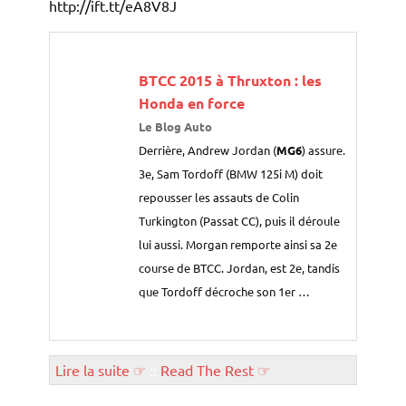
http://ift.tt/eA8V8J
BTCC 2015 à Thruxton : les
Honda en force
Le Blog Auto
Derrière, Andrew Jordan (
MG6
) assure.
3e, Sam Tordoff (BMW 125i M) doit
repousser les assauts de Colin
Turkington (Passat CC), puis il déroule
lui aussi. Morgan remporte ainsi sa 2e
course de BTCC. Jordan, est 2e, tandis
que Tordoff décroche son 1er …
Lire la suite ☞
::
Read The Rest ☞