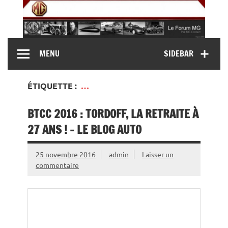
Skip
to
content
MG Contact
Automobiles MG anciennes et modernes, Forum MG (
MENU
SIDEBAR
MG B, MG F, MG A, Midget…)
ÉTIQUETTE :
…
BTCC 2016 : TORDOFF, LA RETRAITE À
27 ANS ! – LE BLOG AUTO
25 novembre 2016
admin
Laisser un
commentaire