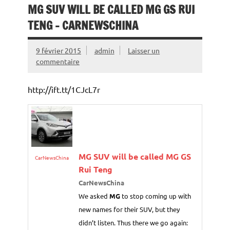
MG SUV WILL BE CALLED MG GS RUI
TENG – CARNEWSCHINA
9 février 2015
admin
Laisser un
commentaire
http://ift.tt/1CJcL7r
MG
SUV will be called
MG
GS
CarNewsChina
Rui Teng
CarNewsChina
We asked
MG
to stop coming up with
new names for their SUV, but they
didn’t listen. Thus there we go again: