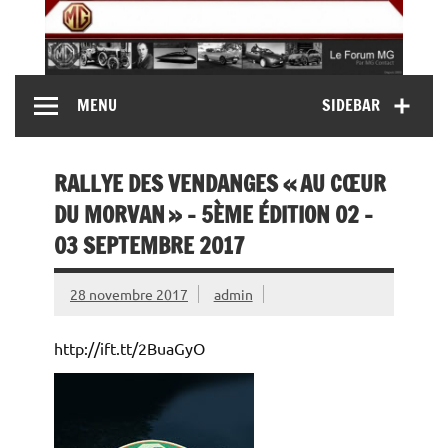
Skip
to
content
MG Contact
Automobiles MG anciennes et modernes, Forum MG (
MENU
SIDEBAR
MG B, MG F, MG A, Midget…)
RALLYE DES VENDANGES « AU CŒUR
DU MORVAN » – 5ÈME ÉDITION 02 –
03 SEPTEMBRE 2017
28 novembre 2017
admin
http://ift.tt/2BuaGyO