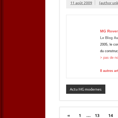
11 août 2009
(author un
MG Rover
Le Blog Au
2005, le co
du construc
> pas de nou
8 autres ar
Actu MG modernes
«
1
…
13
14