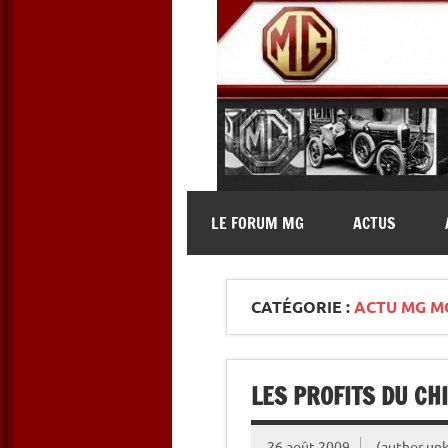
Skip
to
content
MG Contact
Automobiles MG anciennes et 
LE FORUM MG
ACTUS
CATÉGORIE :
ACTU MG M
LES PROFITS DU CH
26 août 2009
(author un