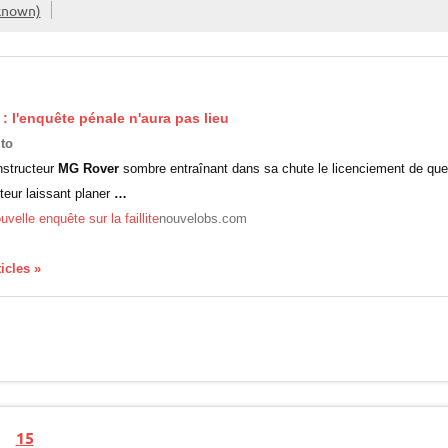
known)
: l'enquête pénale n'aura pas lieu
to
nstructeur
MG Rover
sombre entraînant dans sa chute le licenciement de quelq
teur laissant planer
…
velle enquête sur la faillite
nouvelobs.com
ticles »
15