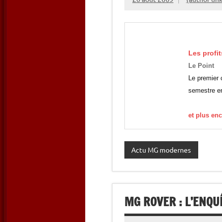
Les profi
Le Point
Le premier 
semestre en
et plus en
Actu MG modernes
MG ROVER : L’ENQU