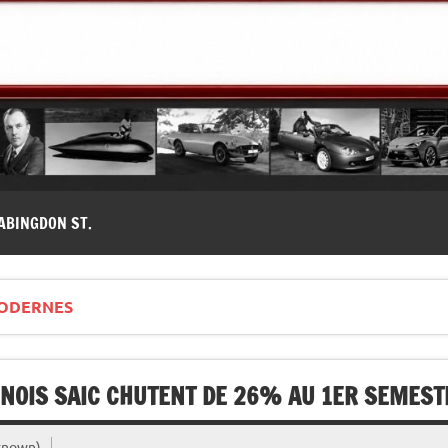
modernes, Forum MG ( MG B, MG F, MG A, Midget…)
ABINGDON ST.
ODERNES
INOIS SAIC CHUTENT DE 26% AU 1ER SEMESTR
known)