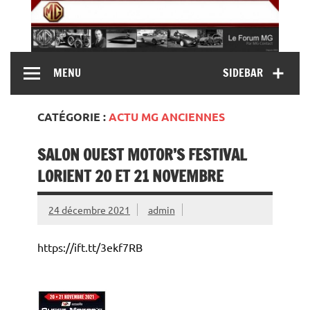
Skip
to
content
MG Contact
Automobiles MG anciennes et modernes, Forum MG (
MENU
SIDEBAR
MG B, MG F, MG A, Midget…)
CATÉGORIE :
ACTU MG ANCIENNES
SALON OUEST MOTOR’S FESTIVAL
LORIENT 20 ET 21 NOVEMBRE
24 décembre 2021
admin
https://ift.tt/3ekf7RB