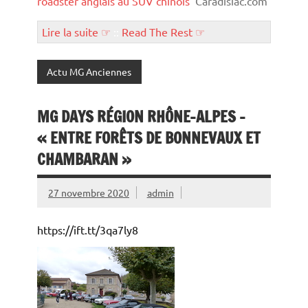
roadster anglais au SUV chinois
Caradisiac.com
Lire la suite ☞
::
Read The Rest ☞
Actu MG Anciennes
MG DAYS RÉGION RHÔNE-ALPES –
« ENTRE FORÊTS DE BONNEVAUX ET
CHAMBARAN »
27 novembre 2020
admin
https://ift.tt/3qa7ly8